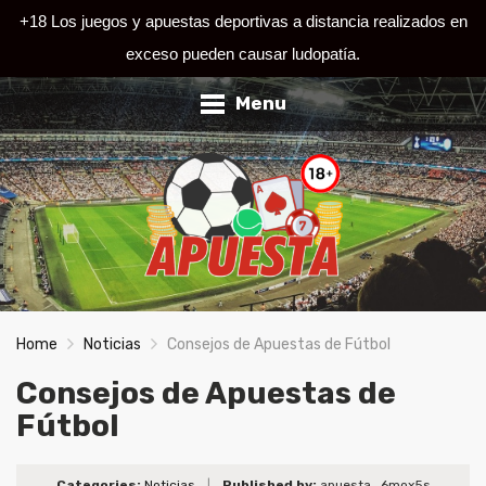
+18 Los juegos y apuestas deportivas a distancia realizados en
exceso pueden causar ludopatía.
Menu
Home
Noticias
Consejos de Apuestas de Fútbol
Consejos de Apuestas de
Fútbol
Categories:
Noticias
|
Published by:
apuesta_6mox5s