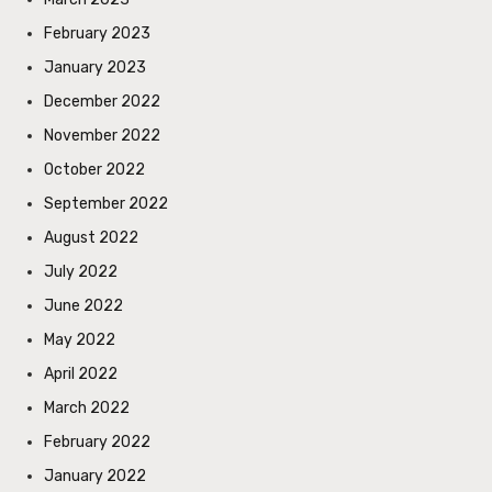
February 2023
January 2023
December 2022
November 2022
October 2022
September 2022
August 2022
July 2022
June 2022
May 2022
April 2022
March 2022
February 2022
January 2022