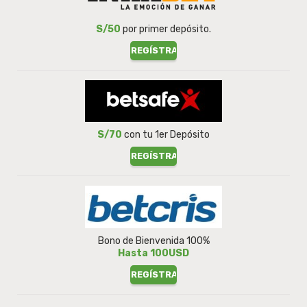
S/50
por primer depósito.
REGÍSTRATE
S/70
con tu 1er Depósito
REGÍSTRATE
Bono de Bienvenida 100%
Hasta 100USD
REGÍSTRATE