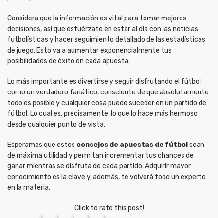
Considera que la información es vital para tomar mejores
decisiones, así que esfuérzate en estar al día con las noticias
futbolísticas y hacer seguimiento detallado de las estadísticas
de juego. Esto va a aumentar exponencialmente tus
posibilidades de éxito en cada apuesta.
Lo más importante es divertirse y seguir disfrutando el fútbol
como un verdadero fanático, consciente de que absolutamente
todo es posible y cualquier cosa puede suceder en un partido de
fútbol. Lo cual es, precisamente, lo que lo hace más hermoso
desde cualquier punto de vista.
Esperamos que estos
consejos de apuestas de fútbol
sean
de máxima utilidad y permitan incrementar tus chances de
ganar mientras se disfruta de cada partido. Adquirir mayor
conocimiento es la clave y, además, te volverá todo un experto
en la materia.
Click to rate this post!