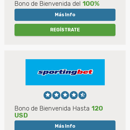
Bono de Bienvenida del
100%
Más Info
REGÍSTRATE
Bono de Bienvenida Hasta
120
USD
Más Info