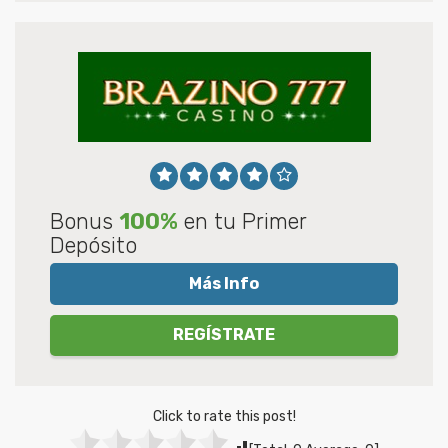
Bonus
100%
en tu Primer
Depósito
Más Info
REGÍSTRATE
Click to rate this post!