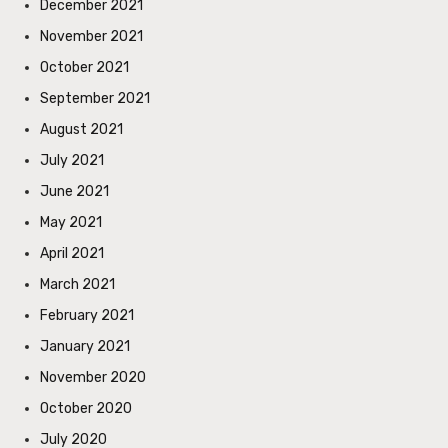
December 2021
November 2021
October 2021
September 2021
August 2021
July 2021
June 2021
May 2021
April 2021
March 2021
February 2021
January 2021
November 2020
October 2020
July 2020