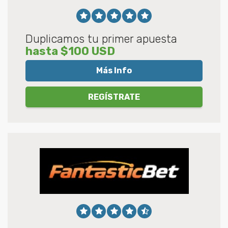
Duplicamos tu primer apuesta
hasta $100 USD
Más Info
REGÍSTRATE