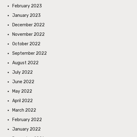
February 2023
January 2023
December 2022
November 2022
October 2022
September 2022
August 2022
July 2022
June 2022
May 2022
April 2022
March 2022
February 2022
January 2022