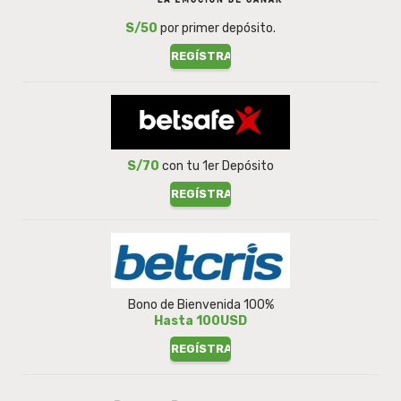
S/50
por primer depósito.
REGÍSTRATE
S/70
con tu 1er Depósito
REGÍSTRATE
Bono de Bienvenida 100%
Hasta 100USD
REGÍSTRATE