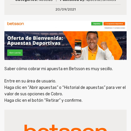
20/09/2021
Saber cómo cobrar mi apuesta en Betsson es muy secillo.
Entre en su área de usuario.
Haga clic en “Abrir apuestas” o “Historial de apuestas” para ver el
valor de sus opciones de Cobro.
Haga clic en el botón “Retirar” y confirme.