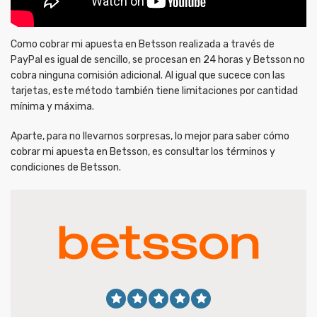
Como cobrar mi apuesta en Betsson realizada a través de
PayPal es igual de sencillo, se procesan en 24 horas y Betsson no
cobra ninguna comisión adicional. Al igual que sucece con las
tarjetas, este método también tiene limitaciones por cantidad
mínima y máxima.
Aparte, para no llevarnos sorpresas, lo mejor para saber cómo
cobrar mi apuesta en Betsson, es consultar los términos y
condiciones de Betsson.