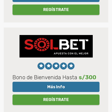
REGÍSTRATE
Bono de Bienvenida Hasta
s/300
Más Info
REGÍSTRATE