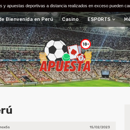
s y apuestas deportivas a distancia realizados en exceso pueden cau
de Bienvenida en Perú
Casino
ESPORTS
Mé
erú
mox5s
15/02/2023