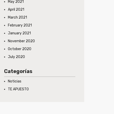
May 2021
April 2021
March 2021
February 2021
January 2021
November 2020
October 2020
July 2020
Categorías
Noticias
TE APUESTO