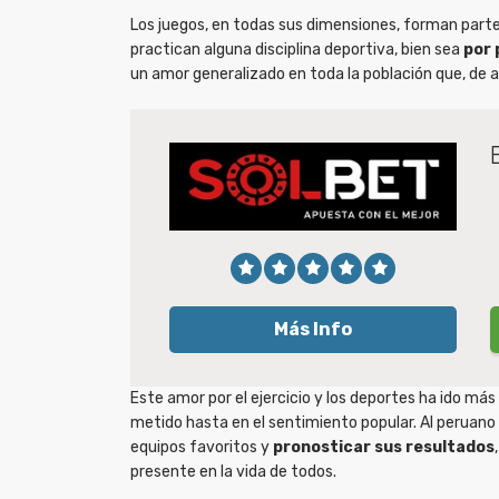
Los juegos, en todas sus dimensiones, forman parte 
practican alguna disciplina deportiva, bien sea
por 
un amor generalizado en toda la población que, de 
Más Info
Este amor por el ejercicio y los deportes ha ido má
metido hasta en el sentimiento popular. Al peruano
equipos favoritos y
pronosticar sus resultados
presente en la vida de todos.