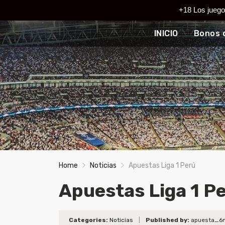
+18 Los juego
INICIO
Bonos 
Home
Noticias
Apuestas Liga 1 Perú
Apuestas Liga 1 P
Categories:
Noticias
|
Published by:
apuesta_6