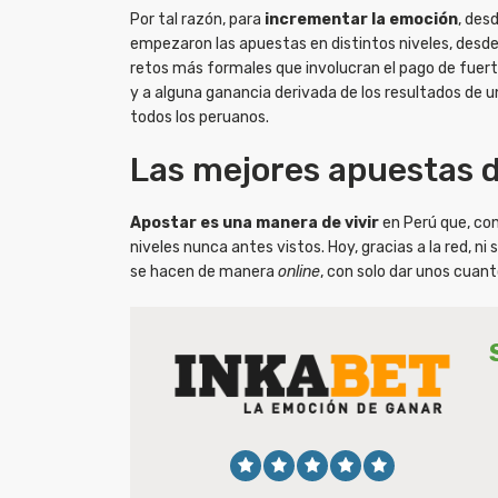
Por tal razón, para
incrementar la emoción
, des
empezaron las apuestas en distintos niveles, desde
retos más formales que involucran el pago de fuerte
y a alguna ganancia derivada de los resultados de u
todos los peruanos.
Las mejores apuestas d
Apostar es una manera de vivir
en Perú que, con
niveles nunca antes vistos. Hoy, gracias a la red, ni
se hacen de manera
online
, con solo dar unos cuant